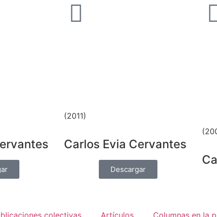
(2011
)
(20
Cervantes
Carlos Evia Cervantes
Ca
ar
Descargar
blicaciones colectivas
Artículos
Columnas en la p