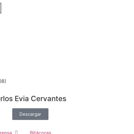
08)
rlos Evia Cervantes
Descargar
rensa
Bitácoras