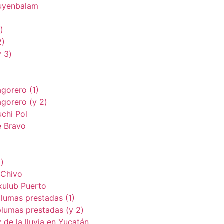
huyenbalam
s
)
2)
y 3)
agorero (1)
agorero (y 2)
uchi Pol
e Bravo
2)
 Chivo
xulub Puerto
plumas prestadas (1)
 plumas prestadas (y 2)
 de la lluvia en Yucatán