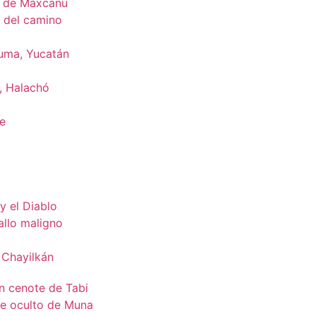
p de Maxcanú
n del camino
uma, Yucatán
, Halachó
te
y el Diablo
allo maligno
 Chayilkán
en cenote de Tabi
te oculto de Muna