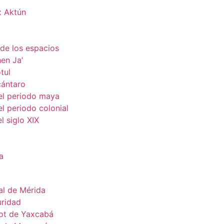
x Aktún
 de los espacios
hen Ja’
tul
cántaro
el periodo maya
l periodo colonial
l siglo XIX
a
al de Mérida
uridad
ot de Yaxcabá