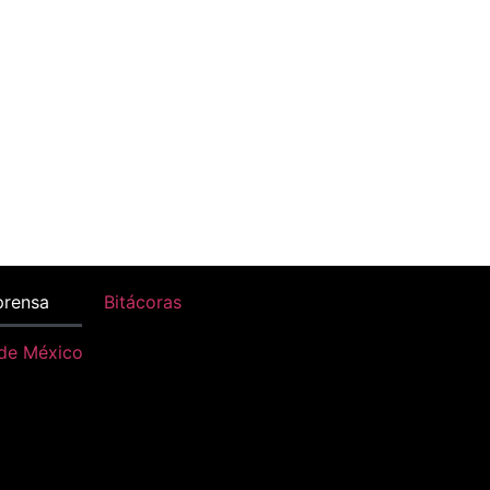
prensa
Bitácoras
 de México