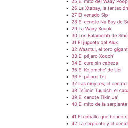
25 El mito del Wáay Póo
26 La Xtabay, la tentació
27 El venado Sip
28 El cenote Na Buy de S
29 La Wáay Xnuuk
30 Los Balamo’ob de Sihó
31 El juguete del Alux
32 Waantul, el toro gigan
33 El pájaro Xooch’
34 El cura sin cabeza
35 El Kojomche’ de Ucí
36 El pájaro Toj
37 Las mujeres, el cenote 
38 Tsíimin Tuunich, el cab
39 El cenote Tikin Ja’
40 El mito de la serpiente
41 El caballo que brincó 
42 La serpiente y el ceno