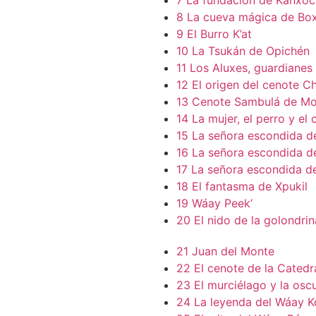
7 La fundación de Kanxoc
8 La cueva mágica de Bo
9 El Burro K’at
10 La Tsukán de Opichén
11 Los Aluxes, guardianes
12 El origen del cenote C
13 Cenote Sambulá de Mo
14 La mujer, el perro y el 
15 La señora escondida d
16 La señora escondida de
17 La señora escondida de
18 El fantasma de Xpukil
19 Wáay Peek’
20 El nido de la golondrin
21 Juan del Monte
22 El cenote de la Catedr
23 El murciélago y la osc
24 La leyenda del Wáay K