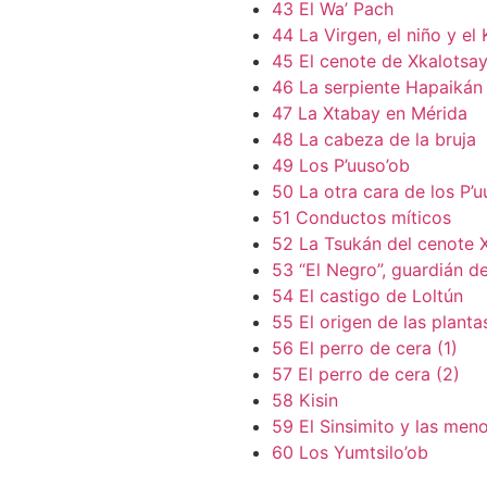
43 El Wa’ Pach
44 La Virgen, el niño y el
45 El cenote de Xkalotsa
46 La serpiente Hapaikán
47 La Xtabay en Mérida
48 La cabeza de la bruja
49 Los P’uuso’ob
50 La otra cara de los P’u
51 Conductos míticos
52 La Tsukán del cenote 
53 “El Negro”, guardián de
54 El castigo de Loltún
55 El origen de las planta
56 El perro de cera (1)
57 El perro de cera (2)
58 Kisin
59 El Sinsimito y las meno
60 Los Yumtsilo’ob