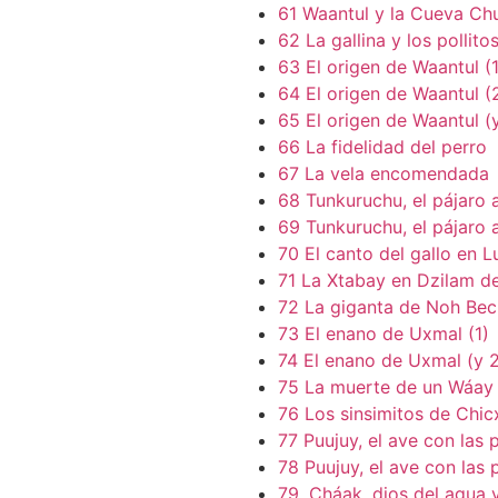
61 Waantul y la Cueva C
62 La gallina y los pollito
63 El origen de Waantul (1
64 El origen de Waantul (
65 El origen de Waantul (
66 La fidelidad del perro
67 La vela encomendada
68 Tunkuruchu, el pájaro 
69 Tunkuruchu, el pájaro 
70 El canto del gallo en L
71 La Xtabay en Dzilam d
72 La giganta de Noh Bec
73 El enano de Uxmal (1)
74 El enano de Uxmal (y 
75 La muerte de un Wáay
76 Los sinsimitos de Chic
77 Puujuy, el ave con las 
78 Puujuy, el ave con las
79. Cháak, dios del agua y