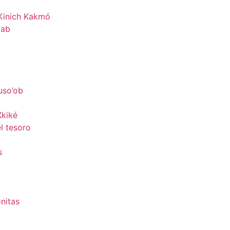
 Kinich Kakmó
yab
uso’ob
Xkiké
l tesoro
s
nitas