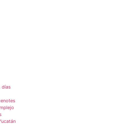
 días
cenotes
omplejo
s
 Yucatán